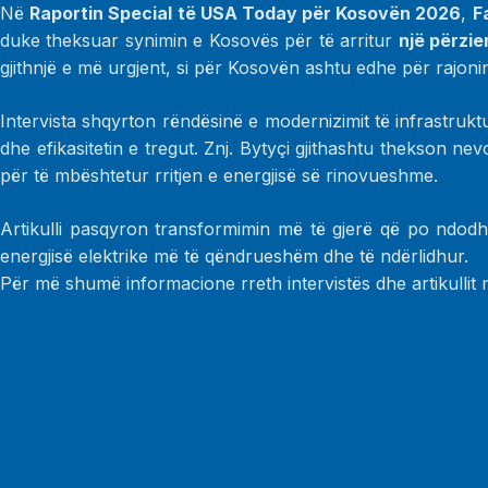
Në
Raportin Special të USA Today për Kosovën 2026
,
F
duke theksuar synimin e Kosovës për të arritur
një përzie
gjithnjë e më urgjent, si për Kosovën ashtu edhe për rajoni
Intervista shqyrton rëndësinë e modernizimit të infrastruktur
dhe efikasitetin e tregut. Znj. Bytyçi gjithashtu thekson ne
për të mbështetur rritjen e energjisë së rinovueshme.
Artikulli pasqyron transformimin më të gjerë që po ndodh 
energjisë elektrike më të qëndrueshëm dhe të ndërlidhur.
Për më shumë informacione rreth intervistës dhe artikullit 