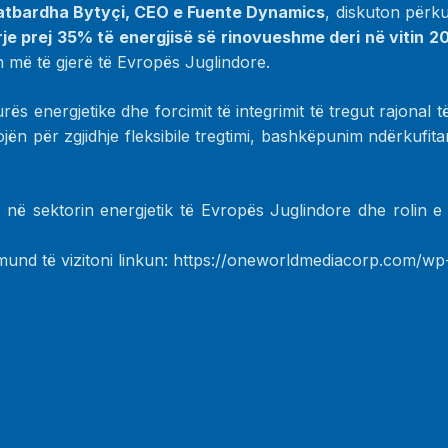
atbardha Bytyçi, CEO e Fuente Dynamics
, diskuton përku
rje prej 35% të energjisë së rinovueshme deri në vitin 20
n më të gjerë të Evropës Juglindore.
ës energjetike dhe forcimit të integrimit të tregut rajonal t
vojën për zgjidhje fleksibile tregtimi, bashkëpunim ndërkufi
në sektorin energjetik të Evropës Juglindore dhe rolin e t
mund të vizitoni linkun:
https://oneworldmediacorp.com/w