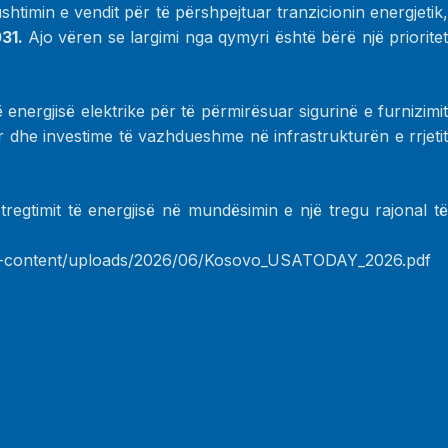
shtimin e vendit për të përshpejtuar tranzicionin energjetik
31.
Ajo vëren se largimi nga qymyri është bërë një priorite
ë energjisë elektrike për të përmirësuar sigurinë e furnizimit
tar dhe investime të vazhdueshme në infrastrukturën e rrjetit
regtimit të energjisë në mundësimin e një tregu rajonal të
p-content/uploads/2026/06/Kosovo_USATODAY_2026.pdf